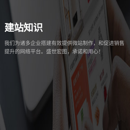
建站知识
我们为诸多企业搭建有效提供微站制作，和促进销售
提升的网络平台。盛世宏图，承诺和用心！