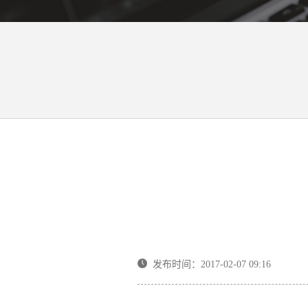
发布时间：2017-02-07 09:16