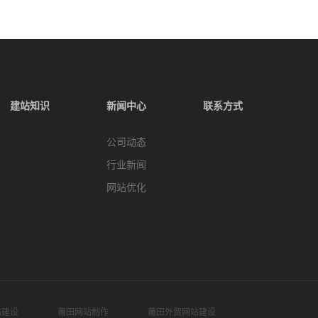
建站知识
新闻中心
联系方式
公司动态
行业新闻
网站优化
站建设
莆田网站制作
莆田外贸网站建设