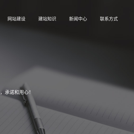
网站建设
建站知识
新闻中心
联系方式
，承诺和用心！