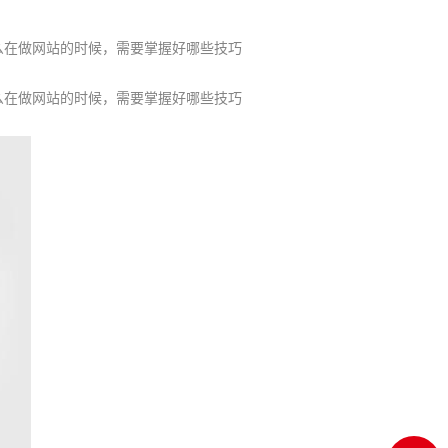
么在做网站的时候，需要掌握好哪些技巧
么在做网站的时候，需要掌握好哪些技巧