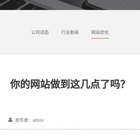
公司动态
行业新闻
网站优化
你的网站做到这几点了吗？
发布者：admin