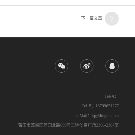
下一篇文章
Tel-A：
Tel-B：13799651277
E-Mail：lq@dingdian.cn
莆田市荔城区荔园北路699号三迪创富广场2306-2307室