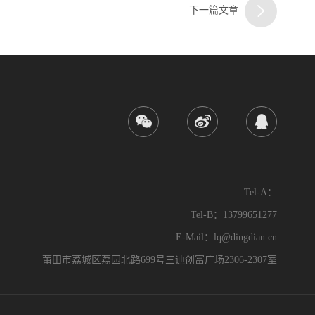
下一篇文章
Tel-A：
Tel-B：13799651277
E-Mail：lq@dingdian.cn
莆田市荔城区荔园北路699号三迪创富广场2306-2307室