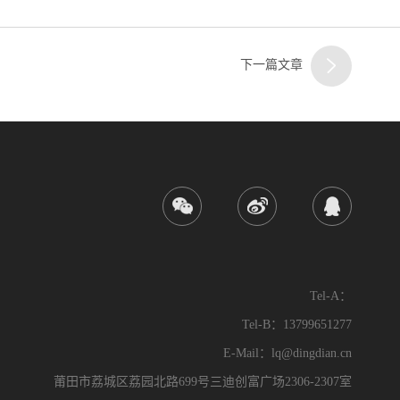
下一篇文章
Tel-A：
Tel-B：13799651277
E-Mail：lq@dingdian.cn
莆田市荔城区荔园北路699号三迪创富广场2306-2307室